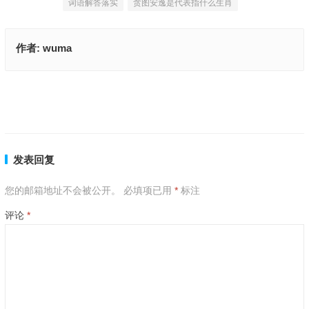
词语解答落实
贪图安逸是代表指什么生肖
作者:
wuma
果如其言指是代表什么生肖|最新解析解释落实
贪图安逸是什么生肖,成语释义解释
上一篇
下一篇
发表回复
您的邮箱地址不会被公开。
必填项已用
*
标注
评论
*