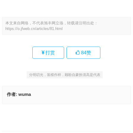
本文来自网络，不代表旭丰网立场，转载请注明出处：
https://o.jfweb.cn/articles/81.html
打赏
84
赞
分明叨光，装模作样，顾盼自豪扮清高是代表
作者:
wuma
且战且走是指什么生肖，打一最佳准确生肖
腐草流萤，相得益彰，何妨雅俗齐共赏指是代表什么生肖
上一篇
下一篇