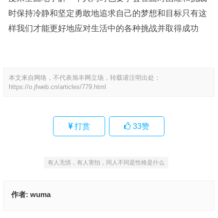
时保持冷静和坚定勇敢地追求自己的梦想和目标只有这
样我们才能更好地应对生活中的各种挑战并取得成功
本文来自网络，不代表旭丰网立场，转载请注明出处：
https://o.jfweb.cn/articles/779.html
打赏
33
赞
有人无惧，有人害怕，同人不同是性格是什么
作者:
wuma
你进我退，你让我杀，你我搵食讲靠嚇是什么生肖,资料解释落实