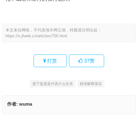
本文来自网络，不代表旭丰网立场，转载请注明出处：
https://o.jfweb.cn/articles/756.html
打赏
37
赞
屋下盖屋是代表什么生肖
精准解释落实
作者:
wuma
通观全局是什么生肖、揭释释义落实成语
七上八下来风时，眼似灯笼霸三川是什么生肖、成语解释释义
上一篇
下一篇