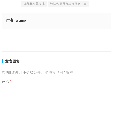
揭释释义落实成
装怯作勇是代表指什么生肖
作者:
wuma
有命无运是代表指什么生肖,词语释义解释落实
装怯作勇是什么生肖,词语释义解释落实
上一篇
下一篇
发表回复
您的邮箱地址不会被公开。
必填项已用
*
标注
评论
*