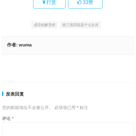
打赏
33
赞
成语刨解赏析
挑三拣四指是什么生肖
作者:
wuma
后天难比落土时是代表什么生肖,资料解释落实
偷见物即偷代表指是生肖,成语释义解释
上一篇
下一篇
发表回复
您的邮箱地址不会被公开。
必填项已用
*
标注
评论
*