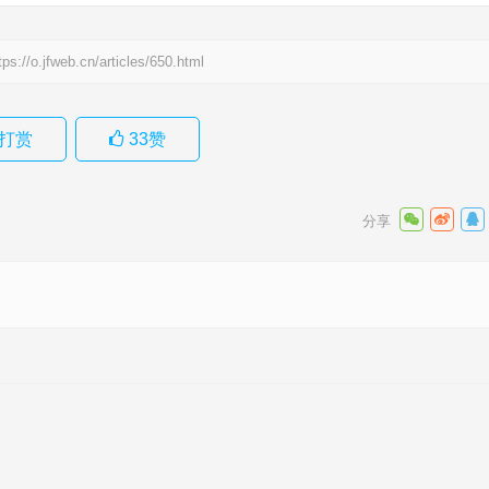
tps://o.jfweb.cn/articles/650.html
打赏
33
赞
落实成
语解释
下一篇