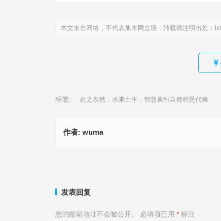
本文来自网络，不代表旭丰网立场，转载请注明出处：
ht
标签:
处之泰然，水来土平，智慧累积自然明是代表
作者:
wuma
一腔热血洒疆土，边关烽火九泉知是什么生肖、揭释释义
面对威胁，必须冷静，心中有计就淡定是指什么生肖、成
语
释义
上一篇
发表回复
您的邮箱地址不会被公开。
必填项已用
*
标注