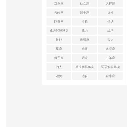
双鱼座
处女座
天秤座
天蝎座
射手座
属性
巨蟹座
性格
情绪
成语解释释义
战力
战法
技能
摩羯座
敌方
星座
武将
水瓶座
狮子座
玩家
白羊座
的人
精准解释落实
词语解答落实
运势
适合
金牛座