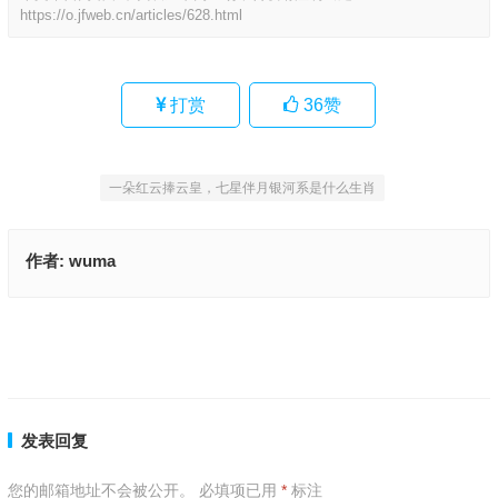
https://o.jfweb.cn/articles/628.html
打赏
36
赞
一朵红云捧云皇，七星伴月银河系是什么生肖
作者:
wuma
说东忘西是什么生肖,词语释义解释落实
春风吹落君五耳是什么生肖,精准解释落实
上一篇
下一篇
发表回复
您的邮箱地址不会被公开。
必填项已用
*
标注