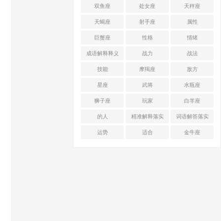
双鱼座
处女座
天秤座
天蝎座
射手座
属性
巨蟹座
性格
情绪
成语解释释义
战力
战法
技能
摩羯座
敌方
星座
武将
水瓶座
狮子座
玩家
白羊座
的人
精准解释落实
词语解答落实
运势
适合
金牛座