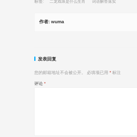
标签:
二龙戏珠是什么生肖
词语解答落实
作者:
wuma
富贵财大气粗是什么生肖、揭释释义落实成语
拉东拖西话西游是什么生肖,词语释义
上一篇
发表回复
您的邮箱地址不会被公开。
必填项已用
*
标注
评论
*