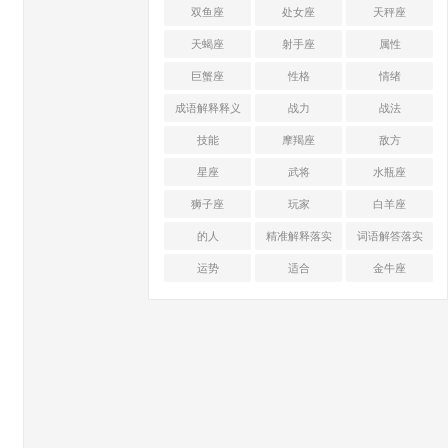
双鱼座
处女座
天秤座
天蝎座
射手座
属性
巨蟹座
性格
情绪
成语解释释义
战力
战法
技能
摩羯座
敌方
星座
武将
水瓶座
狮子座
玩家
白羊座
的人
精准解释落实
词语解答落实
运势
适合
金牛座