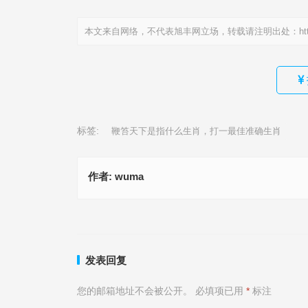
本文来自网络，不代表旭丰网立场，转载请注明出处：
ht
标签:
鞭笞天下是指什么生肖，打一最佳准确生肖
作者:
wuma
老八辈子指的是哪个生肖、揭释释义落实成语
不安本分是什么生肖|最新解析
上一篇
发表回复
您的邮箱地址不会被公开。
必填项已用
*
标注