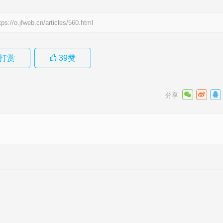
tps://o.jfweb.cn/articles/560.html
打赏
39
赞
解释落实
下一篇