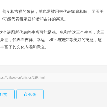
、善良和吉祥的象征，羊也常被用来代表家庭和睦、团圆美
题中可能代表着家庭和谐和吉祥的寓意。
”这个谜题所代表的生肖可能是鸡、兔和羊这三个生肖，这三
和象征，代表着吉祥、幸运、和平与繁荣等美好的寓意，这
步丰富了其文化内涵和意义。
tps://o.jfweb.cn/articles/529.html
打赏
40
赞