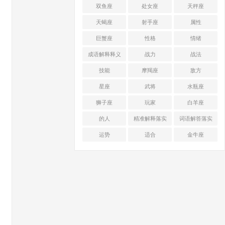
双鱼座
处女座
天秤座
天蝎座
射手座
属性
巨蟹座
性格
情绪
成语解释释义
战力
战法
技能
摩羯座
敌方
星座
武将
水瓶座
狮子座
玩家
白羊座
的人
精准解释落实
词语解答落实
运势
适合
金牛座