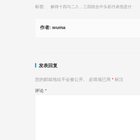
标签:
解得十四与二八，三四组合中头彩代表指是什
作者:
wuma
九八一七拿一码，求来神仙变八戒是指什么生肖|最新解
胆小如鼠是代表什么生肖、成语解释释义
实
上一篇
发表回复
您的邮箱地址不会被公开。
必填项已用
*
标注
评论
*