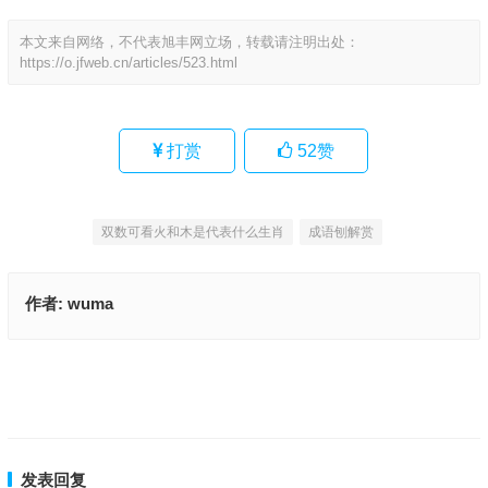
本文来自网络，不代表旭丰网立场，转载请注明出处：
https://o.jfweb.cn/articles/523.html
打赏
52
赞
双数可看火和木是代表什么生肖
成语刨解赏
作者:
wuma
面对现实，莫想当年，机会从来在眼前是什么生肖|最新解析解释落实
一九日出十光明，呈娇献媚皆动情是指什么生肖、成语解释释义
上一篇
下一篇
发表回复