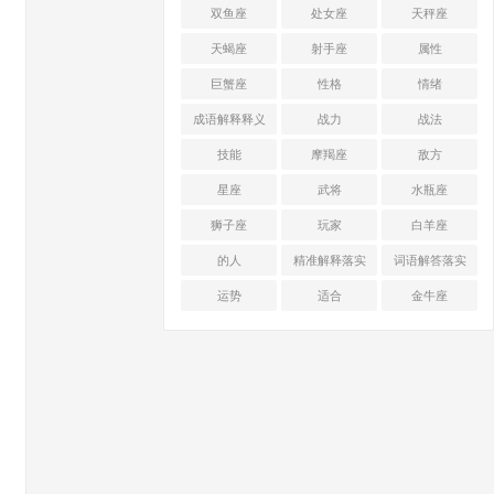
双鱼座
处女座
天秤座
天蝎座
射手座
属性
巨蟹座
性格
情绪
成语解释释义
战力
战法
技能
摩羯座
敌方
星座
武将
水瓶座
狮子座
玩家
白羊座
的人
精准解释落实
词语解答落实
运势
适合
金牛座