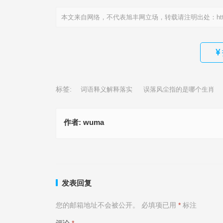
本文来自网络，不代表旭丰网立场，转载请注明出处：
ht
标签:
词语释义解释落实
误落风尘指的是哪个生肖
作者:
wuma
露头露脸指什么生肖|最新解析解释落实
误落风尘是指什么生肖，打一最佳准确生肖、成语
上一篇
发表回复
您的邮箱地址不会被公开。
必填项已用
*
标注