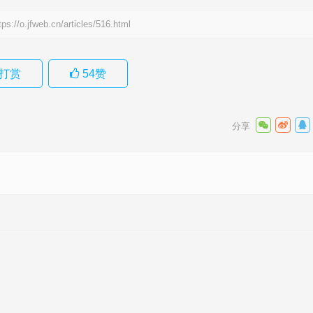
tps://o.jfweb.cn/articles/516.html
打赏
54
赞
解释释义
下一篇