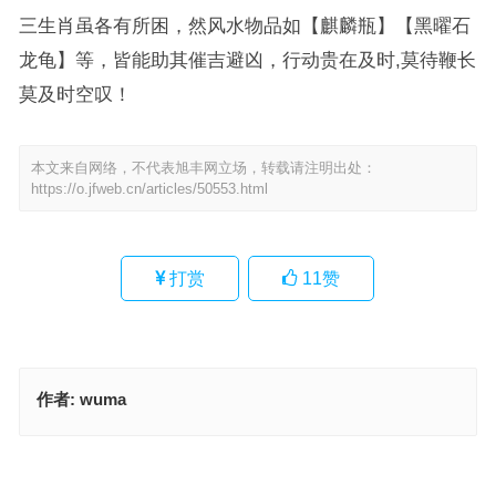
三生肖虽各有所困，然风水物品如【麒麟瓶】【黑曜石
龙龟】等，皆能助其催吉避凶，行动贵在及时,莫待鞭长
莫及时空叹！
本文来自网络，不代表旭丰网立场，转载请注明出处：
https://o.jfweb.cn/articles/50553.html
打赏
11
赞
作者:
wuma
鞭长莫及指是代表什么生肖，最佳释义解析成语
不痴不聋指代表什么生肖；解释作答落实解答
上一篇