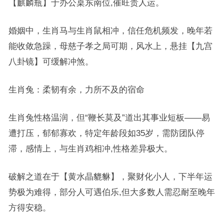
【麒麟瓶】于办公桌东南位,催旺贵人运。
婚姻中，生肖马与生肖鼠相冲，信任危机频发，晚年若
能收敛急躁，母慈子孝之局可期，风水上，悬挂【九宫
八卦镜】可缓解冲煞。
生肖兔：柔韧有余，力所不及的宿命
生肖兔性格温润，但“鞭长莫及”道出其事业短板——易
遭打压，郁郁寡欢，特定年龄段如35岁，需防团队停
滞，感情上，与生肖鸡相冲,性格差异极大。
破解之道在于【黄水晶貔貅】，聚财化小人，下半年运
势极为难得，部分人可遇伯乐,但大多数人需忍耐至晚年
方得安稳。