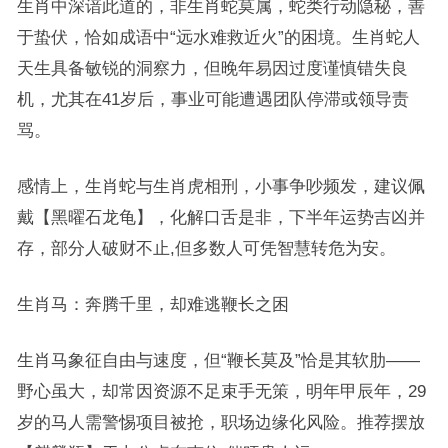
生肖中深谙此道的，非生肖蛇莫属，蛇类行动隐秘，善
于蛰伏，恰如成语中“远水难救近火”的困境。生肖蛇人
天生具备敏锐的洞察力，但晚年易因过度谨慎错失良
机，尤其在41岁后，事业可能遭遇团队停滞或领导责
骂。
感情上，生肖蛇与生肖虎相刑，小事争吵频发，建议佩
戴【黑曜石龙龟】，化解口舌是非，下半年运势吉凶并
存，部分人破财不止,但多数人可凭智慧转危为安。
生肖马：奔腾千里，却难逃鞭长之困
生肖马象征自由与速度，但“鞭长莫及”恰是其软肋——
野心虽大，却常因资源不足束手无策，明年甲辰年，29
岁的马人需警惕项目被抢，职场边缘化风险。推荐摆放