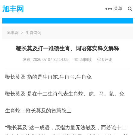
旭丰网
菜单
旭丰网
生肖诗词
鞭长莫及打一准确生肖、词语落实释义解释
发布: 2026-07-07 23:14:05
38
阅读
0
评论
鞭长莫及 指的是生肖蛇,生肖马,生肖兔
鞭长莫及 是在十二生肖代表生肖蛇、虎、马、鼠、兔
生肖蛇：鞭长莫及的智慧隐士
“鞭长莫及”这一成语，原指力量无法触及，而若论十二