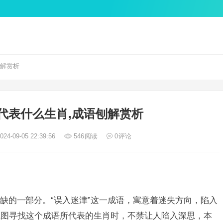
刨解赏析
代表什么生肖,成语刨解赏析
24-09-05 22:39:56
546
阅读
0
评论
缺的一部分。“误入迷津”这一成语，寓意着迷失方向，陷入
试图寻找这个成语所代表的生肖时，不禁让人陷入深思，本