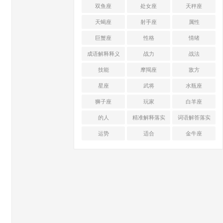
双鱼座
处女座
天秤座
天蝎座
射手座
属性
巨蟹座
性格
情绪
成语解释释义
战力
战法
技能
摩羯座
敌方
星座
武将
水瓶座
狮子座
玩家
白羊座
的人
精准解释落实
词语解答落实
运势
适合
金牛座