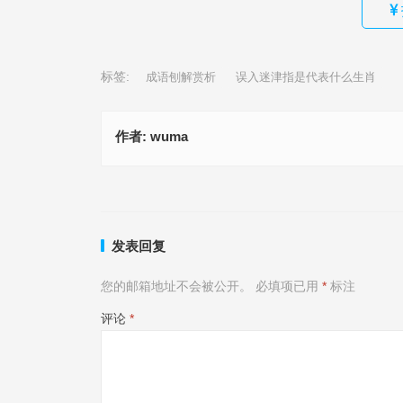
标签:
成语刨解赏析
误入迷津指是代表什么生肖
作者:
wuma
误入迷津是指什么生肖，打一最佳生肖,资料解释落实
误落风尘指什么生肖、揭释释义
上一篇
发表回复
您的邮箱地址不会被公开。
必填项已用
*
标注
评论
*