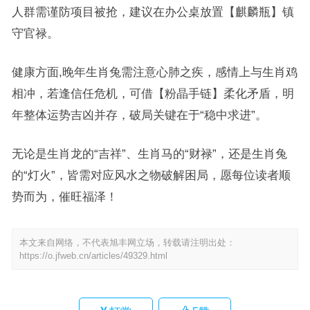
人群需谨防项目被抢，建议在办公桌放置【麒麟瓶】镇
守官禄。
健康方面,晚年生肖兔需注意心肺之疾，感情上与生肖鸡
相冲，若逢信任危机，可借【粉晶手链】柔化矛盾，明
年整体运势吉凶并存，破局关键在于“稳中求进”。
无论是生肖龙的“吉祥”、生肖马的“财禄”，还是生肖兔
的“灯火”，皆需对应风水之物破解困局，愿每位读者顺
势而为，催旺福泽！
本文来自网络，不代表旭丰网立场，转载请注明出处：
https://o.jfweb.cn/articles/49329.html