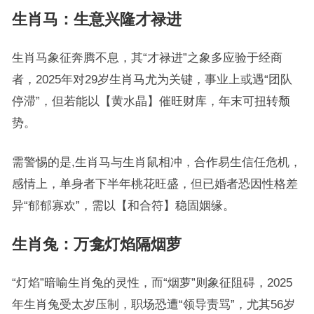
生肖马：生意兴隆才禄进
生肖马象征奔腾不息，其“才禄进”之象多应验于经商
者，2025年对29岁生肖马尤为关键，事业上或遇“团队
停滞”，但若能以【黄水晶】催旺财库，年末可扭转颓
势。
需警惕的是,生肖马与生肖鼠相冲，合作易生信任危机，
感情上，单身者下半年桃花旺盛，但已婚者恐因性格差
异“郁郁寡欢”，需以【和合符】稳固姻缘。
生肖兔：万龛灯焰隔烟萝
“灯焰”暗喻生肖兔的灵性，而“烟萝”则象征阻碍，2025
年生肖兔受太岁压制，职场恐遭“领导责骂”，尤其56岁