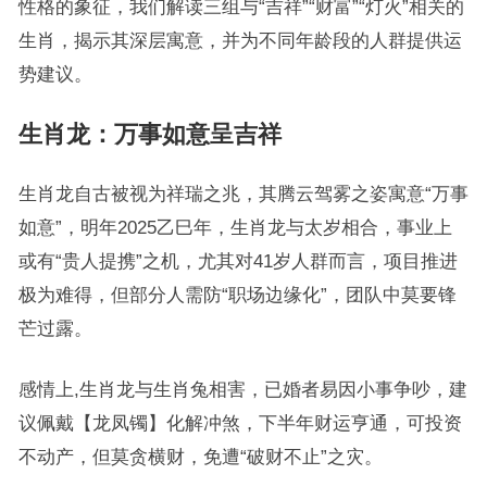
性格的象征，我们解读三组与“吉祥”“财富”“灯火”相关的
生肖，揭示其深层寓意，并为不同年龄段的人群提供运
势建议。
生肖龙：万事如意呈吉祥
生肖龙自古被视为祥瑞之兆，其腾云驾雾之姿寓意“万事
如意”，明年2025乙巳年，生肖龙与太岁相合，事业上
或有“贵人提携”之机，尤其对41岁人群而言，项目推进
极为难得，但部分人需防“职场边缘化”，团队中莫要锋
芒过露。
感情上,生肖龙与生肖兔相害，已婚者易因小事争吵，建
议佩戴【龙凤镯】化解冲煞，下半年财运亨通，可投资
不动产，但莫贪横财，免遭“破财不止”之灾。