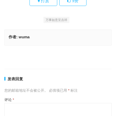
打赏
5
赞
万事如意呈吉祥
作者:
wuma
好勇斗狠，见财起意，东飞伯劳西飞燕是指什么生肖、词语落实释义
解释
大凶，劳民伤财，出（二五）天时人和指什么生肖，最佳释义解析成
语
上一篇
下一篇
发表回复
您的邮箱地址不会被公开。
必填项已用
*
标注
评论
*