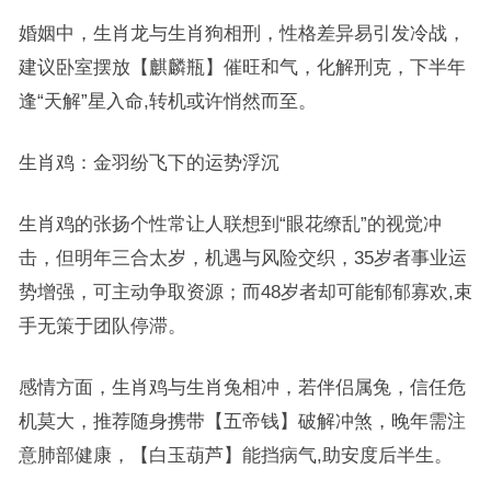
婚姻中，生肖龙与生肖狗相刑，性格差异易引发冷战，
建议卧室摆放【麒麟瓶】催旺和气，化解刑克，下半年
逢“天解”星入命,转机或许悄然而至。
生肖鸡：金羽纷飞下的运势浮沉
生肖鸡的张扬个性常让人联想到“眼花缭乱”的视觉冲
击，但明年三合太岁，机遇与风险交织，35岁者事业运
势增强，可主动争取资源；而48岁者却可能郁郁寡欢,束
手无策于团队停滞。
感情方面，生肖鸡与生肖兔相冲，若伴侣属兔，信任危
机莫大，推荐随身携带【五帝钱】破解冲煞，晚年需注
意肺部健康，【白玉葫芦】能挡病气,助安度后半生。