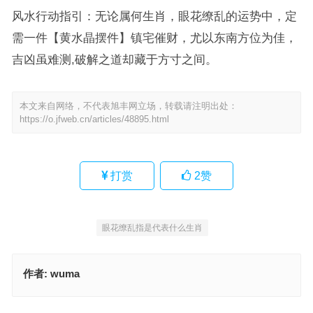
风水行动指引：无论属何生肖，眼花缭乱的运势中，定
需一件【黄水晶摆件】镇宅催财，尤以东南方位为佳，
吉凶虽难测,破解之道却藏于方寸之间。
本文来自网络，不代表旭丰网立场，转载请注明出处：
https://o.jfweb.cn/articles/48895.html
打赏
2
赞
眼花缭乱指是代表什么生肖
作者:
wuma
擂鼓鸣金打一精准什么正确生肖、词语落实释义解释