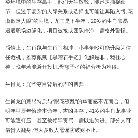
类环境中的生存高手，他们天生敏锐，能迅速捕捉细
节，但过于复杂的人际关系或选择也可能让其陷入“乱花
渐欲迷人眼”的困境，尤其是下半年，29岁的生肖鼠易
遭遇职场边缘化，项目被抢或团队停滞，需格外警惕。
感情上，生肖鼠与生肖马相冲，小事争吵可能升级为信
任危机，推荐佩戴【黑曜石手链】化解是非，稳住心
神，晚年若能避开投机,母慈子孝的福分极为难得。
生肖龙：光华夺目背后的吉凶博弈
生肖龙的耀眼特质与“眼花缭乱”的华丽感不谋而合，但
明年甲辰年恰逢本命年，吉凶并存，41岁的生肖龙事业
可能遭打压，甚至被领导责骂，需以退为进。部分人可
借贵人翻身,但大多数人需谨防破财不止。