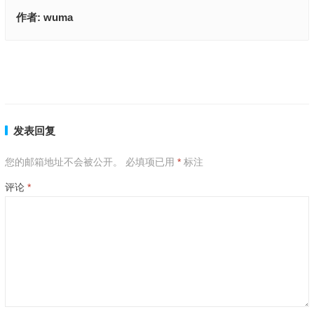
作者:
wuma
双成双成对是指什么生肖|最新解析解释落实
双成双成对指是什么生肖,成语释义解释
上一篇
下一篇
发表回复
您的邮箱地址不会被公开。
必填项已用
*
标注
评论
*