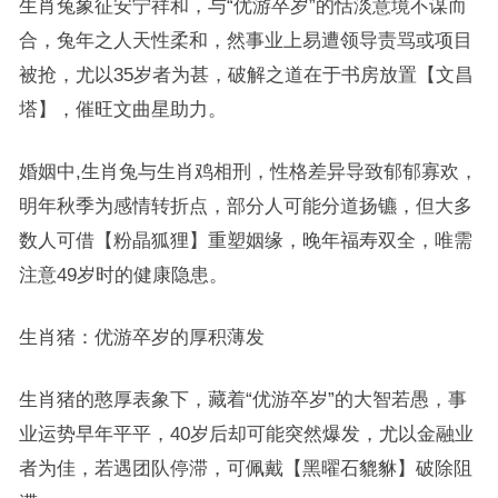
生肖兔象征安宁祥和，与“优游卒岁”的恬淡意境不谋而
合，兔年之人天性柔和，然事业上易遭领导责骂或项目
被抢，尤以35岁者为甚，破解之道在于书房放置【文昌
塔】，催旺文曲星助力。
婚姻中,生肖兔与生肖鸡相刑，性格差异导致郁郁寡欢，
明年秋季为感情转折点，部分人可能分道扬镳，但大多
数人可借【粉晶狐狸】重塑姻缘，晚年福寿双全，唯需
注意49岁时的健康隐患。
生肖猪：优游卒岁的厚积薄发
生肖猪的憨厚表象下，藏着“优游卒岁”的大智若愚，事
业运势早年平平，40岁后却可能突然爆发，尤以金融业
者为佳，若遇团队停滞，可佩戴【黑曜石貔貅】破除阻