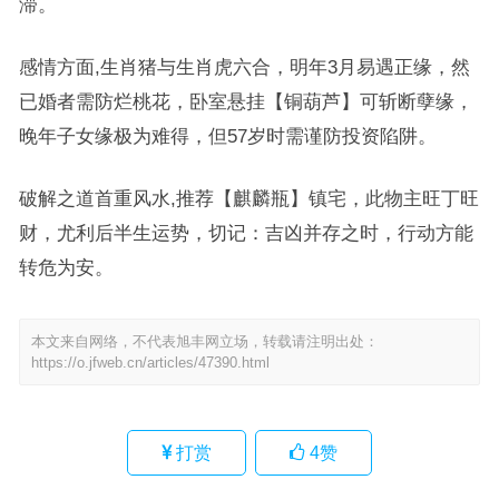
滞。
感情方面,生肖猪与生肖虎六合，明年3月易遇正缘，然
已婚者需防烂桃花，卧室悬挂【铜葫芦】可斩断孽缘，
晚年子女缘极为难得，但57岁时需谨防投资陷阱。
破解之道首重风水,推荐【麒麟瓶】镇宅，此物主旺丁旺
财，尤利后半生运势，切记：吉凶并存之时，行动方能
转危为安。
本文来自网络，不代表旭丰网立场，转载请注明出处：
https://o.jfweb.cn/articles/47390.html
打赏
4
赞