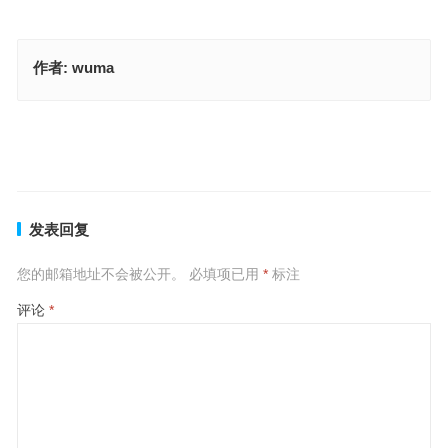
作者:
wuma
优游卒岁指是什么生肖、最佳谜底落实解释
应付裕如代表是什么生肖，答案成语释义解释
上一篇
下一篇
发表回复
您的邮箱地址不会被公开。
必填项已用
*
标注
评论
*