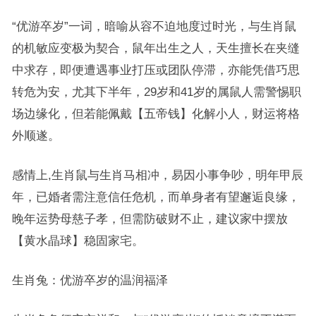
“优游卒岁”一词，暗喻从容不迫地度过时光，与生肖鼠
的机敏应变极为契合，鼠年出生之人，天生擅长在夹缝
中求存，即便遭遇事业打压或团队停滞，亦能凭借巧思
转危为安，尤其下半年，29岁和41岁的属鼠人需警惕职
场边缘化，但若能佩戴【五帝钱】化解小人，财运将格
外顺遂。
感情上,生肖鼠与生肖马相冲，易因小事争吵，明年甲辰
年，已婚者需注意信任危机，而单身者有望邂逅良缘，
晚年运势母慈子孝，但需防破财不止，建议家中摆放
【黄水晶球】稳固家宅。
生肖兔：优游卒岁的温润福泽