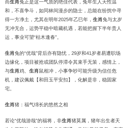
而
生肖
兔正是这一气质的绝佳代表，兔年生人天性温
和，不喜争斗，如同林间漫步的隐士，总能在纷扰中寻
得一方净土，尤其在明年2025年乙巳年，
生肖
兔与太岁
无冲无合，运势平稳中暗藏机遇，若能把握下半年贵人
运，事业可望“枯木逢春”。
生肖
兔的“优哉”背后亦有隐忧，29岁和41岁者易遭职场
边缘化，项目被抢或团队停滞令其束手无策，感情上，
与
生肖
鸡、
生肖
鼠相冲，小事争吵可能升级为信任危
机，建议佩戴【和田玉平安扣】，化解是非，稳固家
宅。
生肖
猪：福气绵长的悠然之相
若论“优哉游哉”的福将，非
生肖
猪莫属，猪年出生者天