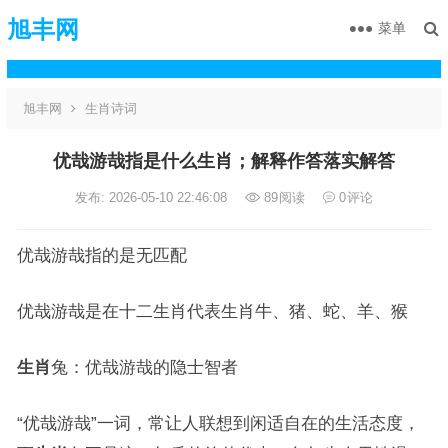
旭丰网
菜单
旭丰网
生肖诗词
优哉游哉指是什么生肖；解释作答落实解答
发布: 2026-05-10 22:46:08
89
阅读
0
评论
优哉游哉指的是无匹配
优哉游哉是在十二生肖代表生肖牛、猪、蛇、羊、猴
生肖
兔：优哉游哉的隐士智者
“优哉游哉”一词，常让人联想到闲适自在的生活态度，