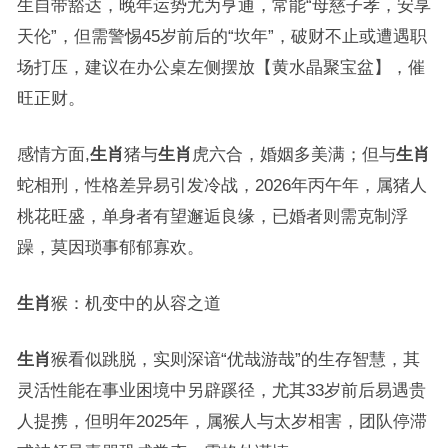
生自带豁达，晚年运势尤为亨通，常能“母慈子孝，安享
天伦”，但需警惕45岁前后的“坎年”，破财不止或遭遇职
场打压，建议在办公桌左侧摆放【黄水晶聚宝盆】，催
旺正财。
感情方面,
生肖
猪与
生肖
虎六合，婚姻多美满；但与
生肖
蛇相刑，性格差异易引发冷战，2026年丙午年，属猪人
桃花旺盛，单身者有望邂逅良缘，已婚者则需克制浮
躁，莫因琐事郁郁寡欢。
生肖
猴：机变中的从容之道
生肖
猴看似跳脱，实则深谙“优哉游哉”的生存智慧，其
灵活性能在事业困境中另辟蹊径，尤其33岁前后易遇贵
人提携，但明年2025年，属猴人与太岁相害，团队停滞