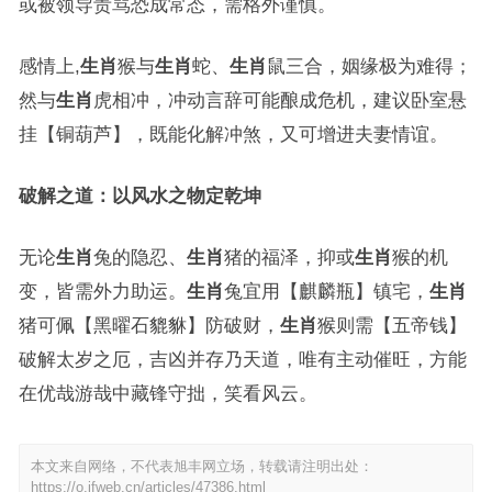
或被领导责骂恐成常态，需格外谨慎。
感情上,
生肖
猴与
生肖
蛇、
生肖
鼠三合，姻缘极为难得；
然与
生肖
虎相冲，冲动言辞可能酿成危机，建议卧室悬
挂【铜葫芦】，既能化解冲煞，又可增进夫妻情谊。
破解之道：以风水之物定乾坤
无论
生肖
兔的隐忍、
生肖
猪的福泽，抑或
生肖
猴的机
变，皆需外力助运。
生肖
兔宜用【麒麟瓶】镇宅，
生肖
猪可佩【黑曜石貔貅】防破财，
生肖
猴则需【五帝钱】
破解太岁之厄，吉凶并存乃天道，唯有主动催旺，方能
在优哉游哉中藏锋守拙，笑看风云。
本文来自网络，不代表旭丰网立场，转载请注明出处：
https://o.jfweb.cn/articles/47386.html