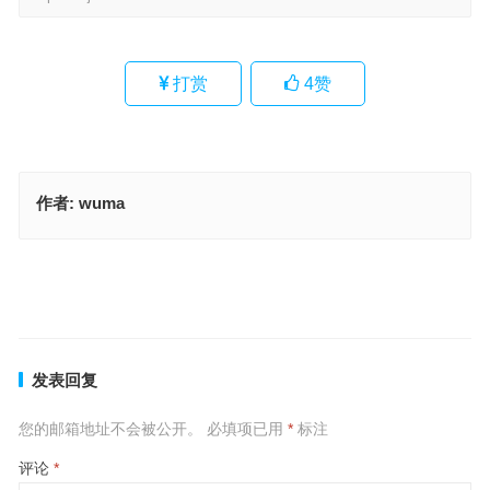
打赏
4
赞
作者:
wuma
应付裕如打一最佳精确生肖；解释作答落实解答
应付裕如是什么生肖；解释作答落实解答
上一篇
下一篇
发表回复
您的邮箱地址不会被公开。
必填项已用
*
标注
评论
*