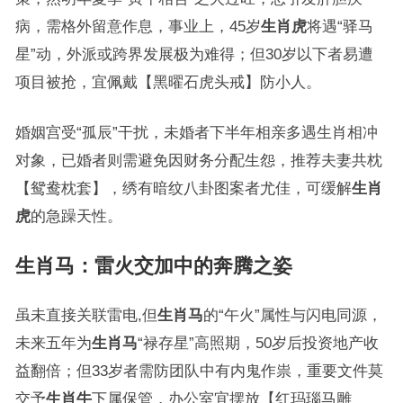
病，需格外留意作息，事业上，45岁
生肖虎
将遇“驿马
星”动，外派或跨界发展极为难得；但30岁以下者易遭
项目被抢，宜佩戴【黑曜石虎头戒】防小人。
婚姻宫受“孤辰”干扰，未婚者下半年相亲多遇生肖相冲
对象，已婚者则需避免因财务分配生怨，推荐夫妻共枕
【鸳鸯枕套】，绣有暗纹八卦图案者尤佳，可缓解
生肖
虎
的急躁天性。
生肖马：雷火交加中的奔腾之姿
虽未直接关联雷电,但
生肖马
的“午火”属性与闪电同源，
未来五年为
生肖马
“禄存星”高照期，50岁后投资地产收
益翻倍；但33岁者需防团队中有内鬼作祟，重要文件莫
交予
生肖牛
下属保管，办公室宜摆放【红玛瑙马雕