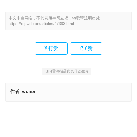
本文来自网络，不代表旭丰网立场，转载请注明出处：
https://o.jfweb.cn/articles/47363.html
打赏
6
赞
电闪雷鸣指是代表什么生肖
作者:
wuma
千寻绿嶂夹流溪是指什么生肖，精选落实解释
扶摇直上，崭露头角，峥嵘岁月，人己一视，欲钱看芦沟上石狮子指
代表是什么生肖，最佳释义解析成语
上一篇
下一篇