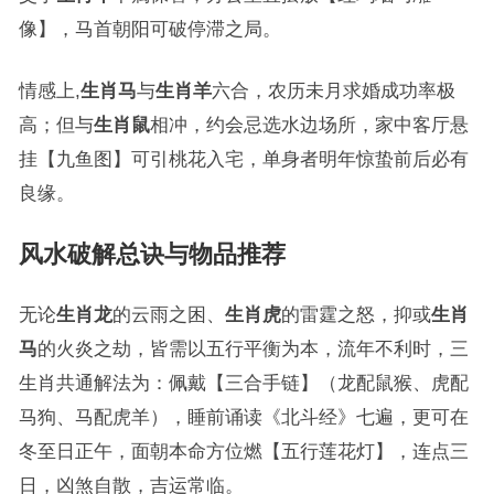
像】，马首朝阳可破停滞之局。
情感上,
生肖马
与
生肖羊
六合，农历未月求婚成功率极
高；但与
生肖鼠
相冲，约会忌选水边场所，家中客厅悬
挂【九鱼图】可引桃花入宅，单身者明年惊蛰前后必有
良缘。
风水破解总诀与物品推荐
无论
生肖龙
的云雨之困、
生肖虎
的雷霆之怒，抑或
生肖
马
的火炎之劫，皆需以五行平衡为本，流年不利时，三
生肖共通解法为：佩戴【三合手链】（龙配鼠猴、虎配
马狗、马配虎羊），睡前诵读《北斗经》七遍，更可在
冬至日正午，面朝本命方位燃【五行莲花灯】，连点三
日，凶煞自散，吉运常临。