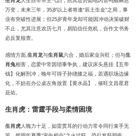
生肖龙
天生自带帝王气韵，然其运势如电闪雷鸣般瞬息
万变，未来三年，35岁以上者将逢“辰土生金”之局，事
业有突破性进展；但25岁青年龙却可能因冲动决策破财
不止，尤其注意农历七月，易陷信任危机，合作文书务
必反复核查。
感情方面,
生肖龙
与
生肖鼠
六合，婚后家业兴旺；但与
生
肖兔
相害，恋爱中常因琐事争执，建议床头悬挂【五帝
钱】化解刑冲，晚年可得子孙绕膝之福，若遇职场边缘
化，不妨在办公桌左角放置【黄水晶】，催旺文昌星君
庇佑。
生肖虎：雷霆手段与柔情困境
生肖虎
人魄力十足，如雷贯耳的行动力常令同行束手无
策，然明年夏季“寅午相合”之火过旺，恐引发肝胆疾