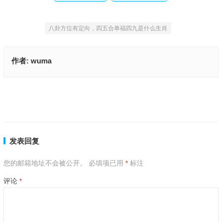
八卦方位有定向，四五合单福四九是什么生肖
作者:
wuma
今期生肖在水肖，左二右三看特马是什么生肖,词语释义解释落实
忙忙碌碌是什么生肖、揭释释义落实成语
上一篇
下一篇
发表回复
您的邮箱地址不会被公开。
必填项已用
*
标注
评论
*