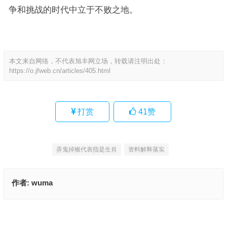
争和挑战的时代中立于不败之地。
本文来自网络，不代表旭丰网立场，转载请注明出处：
https://o.jfweb.cn/articles/405.html
打赏
41
赞
弄鬼掉猴代表指是生肖
资料解释落实
作者:
wuma
黯然泪下狗食月，白云朵朵空上飘是什么生肖,成语释义解释
今期鼠马蛇出特，一行如画隔遥津是什么生肖|最新解析解释落实
上一篇