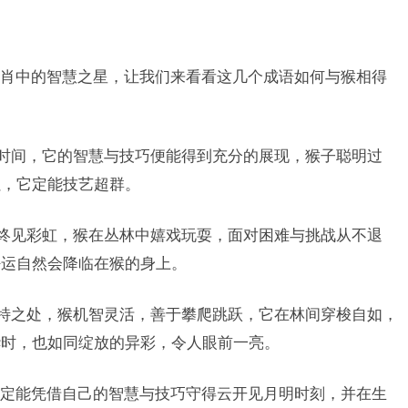
肖中的智慧之星，让我们来看看这几个成语如何与猴相得
的时间，它的智慧与技巧便能得到充分的展现，猴子聪明过
累，它定能技艺超群。
后终见彩虹，猴在丛林中嬉戏玩耍，面对困难与挑战从不退
好运自然会降临在猴的身上。
独特之处，猴机智灵活，善于攀爬跳跃，它在林间穿梭自如，
华时，也如同绽放的异彩，令人眼前一亮。
定能凭借自己的智慧与技巧守得云开见月明时刻，并在生