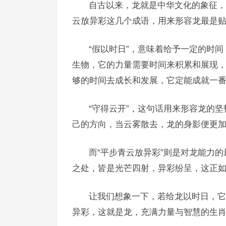
自古以来，龙就是中华文化的象征，
云放异彩这几个成语，用来形容龙最是
“假以时日”，意味着给予一定的时
生物，它的力量需要时间来积累和展现，
够的时间去成长和发展，它定能成就一
“守得云开”，这句话用来形容龙的
己的方向，当云雾散去，龙的身影便更
而“平步青云放异彩”则是对龙能力
之处，皆是光芒四射，异彩纷呈，这正如
让我们想象一下，若给龙以时日，它
异彩，这就是龙，充满力量与智慧的生