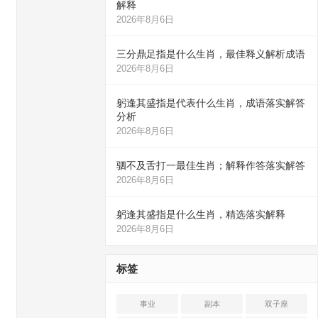
解释
2026年8月6日
三分鼎足指是什么生肖，最佳释义解析成语
2026年8月6日
躬逢其盛指是代表什么生肖，成语落实解答
分析
2026年8月6日
驷不及舌打一最佳生肖；解释作答落实解答
2026年8月6日
躬逢其盛指是什么生肖，精选落实解释
2026年8月6日
标签
事业
副本
双子座