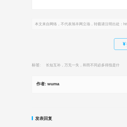
本文来自网络，不代表旭丰网立场，转载请注明出处：
ht
标签:
长短互补，万无一失，和而不同必多得指是什
作者:
wuma
一四逍遥五自在代表指是什么生肖,精准解释落实
阳春面两碗，牛肉切一盘是指什么生肖|最新解析
上一篇
发表回复