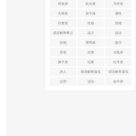
双鱼座
处女座
天秤座
天蝎座
射手座
属性
巨蟹座
性格
情绪
成语解释释义
战力
战法
技能
摩羯座
敌方
星座
武将
水瓶座
狮子座
玩家
白羊座
的人
精准解释落实
词语解答落实
运势
适合
金牛座