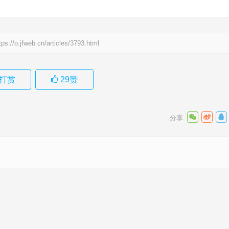
tps://o.jfweb.cn/articles/3793.html
打赏
29
赞
解释落实
下一篇