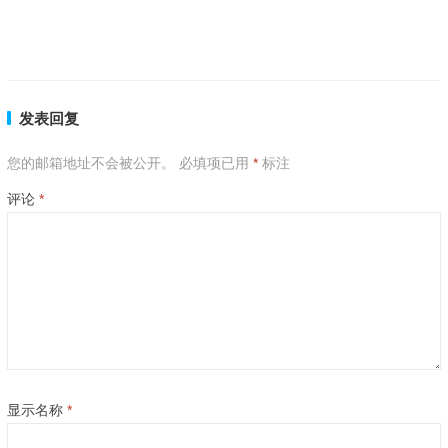
梦见织女日食三斗指什么生肖,成语刨解赏析
上一篇
下一篇
发表回复
您的邮箱地址不会被公开。
必填项已用
*
标注
评论
*
显示名称
*