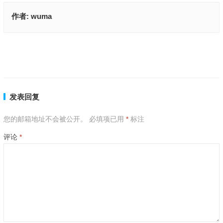
作者:
wuma
相濡以沫，更胜比翼，不分彼此有共识是指代表什么生肖,词语解答落实
钱财扬禄兴君招，今期生肖送兰花是什么生肖、揭释释义落实成语
上一篇
下一篇
发表回复
您的邮箱地址不会被公开。
必填项已用
*
标注
评论
*