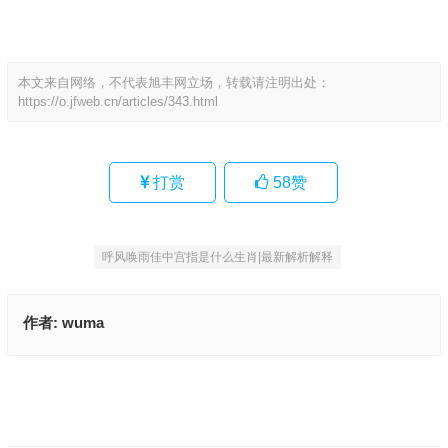
本文来自网络，不代表旭丰网立场，转载请注明出处：
https://o.jfweb.cn/articles/343.html
打赏
58
赞
呼风唤雨佳中宫指是什么生肖|最新解析解释
作者:
wuma
扶幼护子，母爱最大，怕冷怕饿怕学坏是什么生肖、成语解释释义
今期鸡虎猴出特，生财有木石变金是什么生肖,词语释义解释落实
上一篇
下一篇