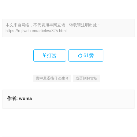
本文来自网络，不代表旭丰网立场，转载请注明出处：
https://o.jfweb.cn/articles/325.html
打赏
61
赞
囊中羞涩指什么生肖
成语刨解赏析
作者:
wuma
流离遇合指是代表什么生肖,词语解答落实
扶幼护子，母爱最大，怕冷怕饿怕学坏是指代表什么生肖,成语刨解赏析
上一篇
下一篇