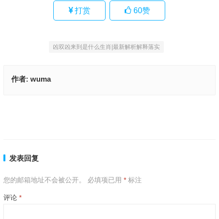
打赏
60
赞
凶双凶来到是什么生肖|最新解析解释落实
作者:
wuma
今期蛇虎牛出特，成双成对四八中是什么生肖,精准解释落实
身长体壮不耕田是什么生肖,资料解释落实
上一篇
下一篇
发表回复
您的邮箱地址不会被公开。
必填项已用
*
标注
评论
*