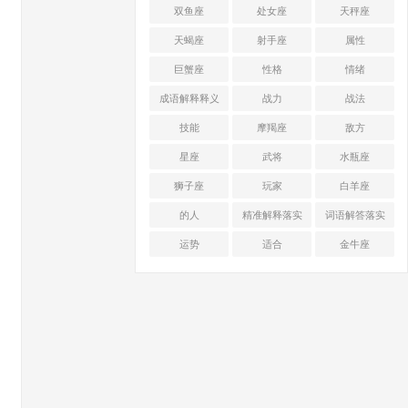
双鱼座
处女座
天秤座
天蝎座
射手座
属性
巨蟹座
性格
情绪
成语解释释义
战力
战法
技能
摩羯座
敌方
星座
武将
水瓶座
狮子座
玩家
白羊座
的人
精准解释落实
词语解答落实
运势
适合
金牛座