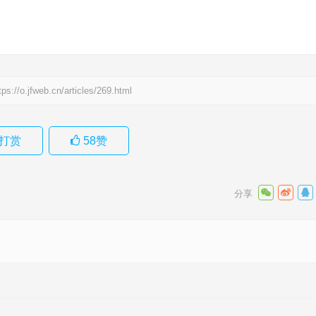
tps://o.jfweb.cn/articles/269.html
打赏
58
赞
释义解释
解释落实
下一篇