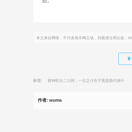
想。
本文来自网络，不代表旭丰网立场，转载请注明出处：
ht
标签:
财神旺出二六间，一日之计在于晨是指代表什
作者:
wuma
一三四二三合到，双数中特小小买是代表什么生肖,词语
今期红绿中特马，四季轮转有规律是代表什么生肖,精准
落实
上一篇