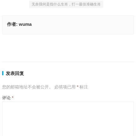
无奈我何是指什么生肖，打一最佳准确生肖
作者:
wuma
无奈我何指的是哪个生肖、揭释释义落实成语
碧波荡漾指的是哪个生肖,成语刨解赏析
上一篇
下一篇
发表回复
您的邮箱地址不会被公开。
必填项已用
*
标注
评论
*