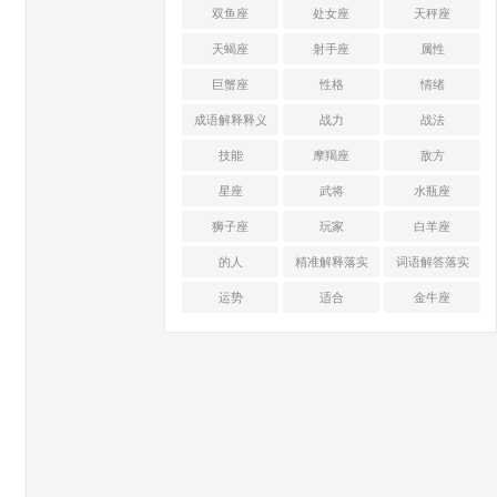
双鱼座
处女座
天秤座
天蝎座
射手座
属性
巨蟹座
性格
情绪
成语解释释义
战力
战法
技能
摩羯座
敌方
星座
武将
水瓶座
狮子座
玩家
白羊座
的人
精准解释落实
词语解答落实
运势
适合
金牛座