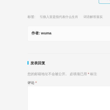
标签:
引狼入室是指代表什么生肖
词语解答落实
作者:
wuma
一四结合八胜出是指代表什么生肖,精准解释落实
许准许即许是指什么生肖,词语
上一篇
发表回复
您的邮箱地址不会被公开。
必填项已用
*
标注
评论
*