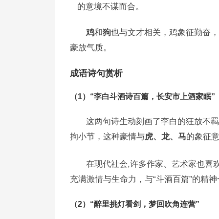
的意境不谋而合。
鸡
和
狗
也与文才相关，鸡象征勤奋，
豪放气质。
成语诗句赏析
（1）“李白斗酒诗百篇，长安市上酒家眠”
这两句诗生动刻画了李白的狂放不羁
拘小节，这种豪情与
虎、龙、马
的象征
在现代社会,许多作家、艺术家也喜
充满激情与生命力，与“斗酒百篇”的精
（2）“醉里挑灯看剑，梦回吹角连营”