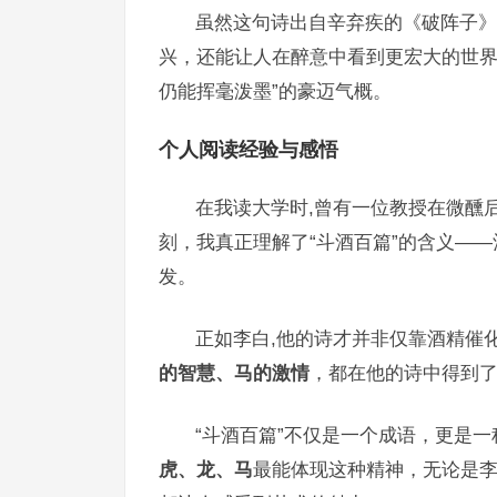
虽然这句诗出自辛弃疾的《破阵子》
兴，还能让人在醉意中看到更宏大的世
仍能挥毫泼墨”的豪迈气概。
个人阅读经验与感悟
在我读大学时,曾有一位教授在微醺
刻，我真正理解了“斗酒百篇”的含义—
发。
正如李白,他的诗才并非仅靠酒精催
的智慧、马的激情
，都在他的诗中得到
“斗酒百篇”不仅是一个成语，更是
虎、龙、马
最能体现这种精神，无论是李