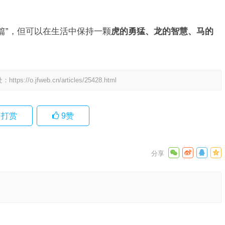
篇”，但可以在生活中保持一颗
虎的勇猛、龙的智慧、马的
处：
https://o.jfweb.cn/articles/25428.html
打赏
9
赞
落实解释
下一篇