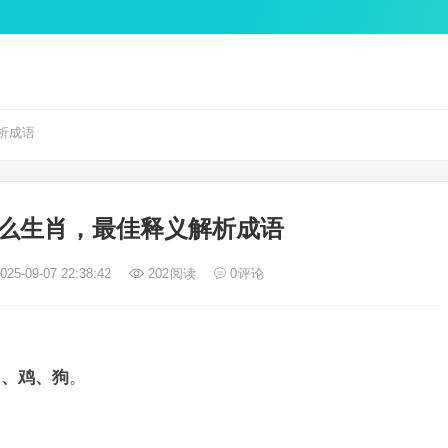
析成语
么生肖，最佳释义解析成语
25-09-07 22:38:42
202
阅读
0
评论
马、鸡、狗
。