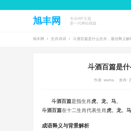
旭丰网
专业WP主题
新一代网站模版
旭丰网
生肖诗词
斗酒百篇是什么生肖，最佳释义解
斗酒百篇是什
作者:
wuma
发布: 20
斗酒百篇
是指生肖
虎、龙、马
。
斗酒百篇
在十二生肖代表生肖
虎、龙、
成语释义与背景解析