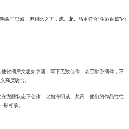
狗象征忠诚，但相比之下，
虎、龙、马
更符合“斗酒百篇”的
,他饮酒后文思如泉涌，写下无数佳作，甚至醉卧酒肆，不
意义高度吻合。
欢在微醺状态下创作，比如海明威、梵高，他们的作品往往
神一脉相承。