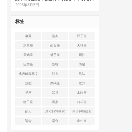
2026年8月5日
标签
事业
副本
双子座
双鱼座
处女座
天秤座
天蝎座
射手座
属性
巨蟹座
性格
情绪
成语解释释义
战力
战法
技能
摩羯座
敌方
星座
武将
水瓶座
狮子座
玩家
白羊座
的人
精准解释落实
词语解答落实
运势
适合
金牛座