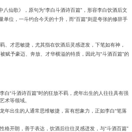
中八仙歌》，原句为“李白斗酒诗百篇”，形容李白饮酒后文
量单位，一斗约合今天的十升，而“百篇”则是夸张的修辞手
羁、才思敏捷，尤其指在饮酒后灵感迸发，下笔如有神，
被赋予豪迈、奔放、才华横溢的特质，因此与“斗酒百篇”的
李白“斗酒诗百篇”时的狂放不羁，虎年出生的人往往具有强
艺术等领域。
龙年出生的人通常思维敏捷，富有想象力，正如李白“笔落
性格开朗，善于表达，饮酒后往往灵感迸发，与“斗酒百篇”