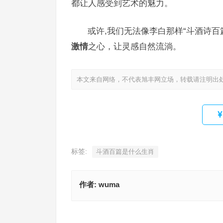
都让人感受到艺术的魅力。
或许,我们无法像李白那样“斗酒诗百
激情
之心，让灵感自然流淌。
本文来自网络，不代表旭丰网立场，转载请注明出
标签:
斗酒百篇是什么生肖
作者:
wuma
壮志未酬是指什么生肖，成语解释释义落实
走马观花指是什么生肖，精选
上一篇