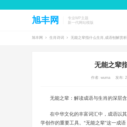
旭丰网
专业WP主题
新一代网站模版
旭丰网
生肖诗词
无能之辈指什么生肖,成语刨解赏析
无能之辈指
作者:
wuma
发布: 20
无能之辈：解读成语与生肖的深层含
在中华文化的丰富词汇中，成语以其
学创作的重要工具。“无能之辈”这一成