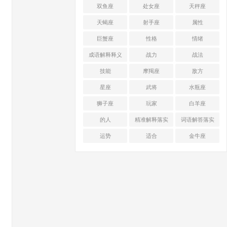
双鱼座
处女座
天秤座
天蝎座
射手座
属性
巨蟹座
性格
情绪
成语解释释义
战力
战法
技能
摩羯座
敌方
星座
武将
水瓶座
狮子座
玩家
白羊座
的人
精准解释落实
词语解答落实
运势
适合
金牛座