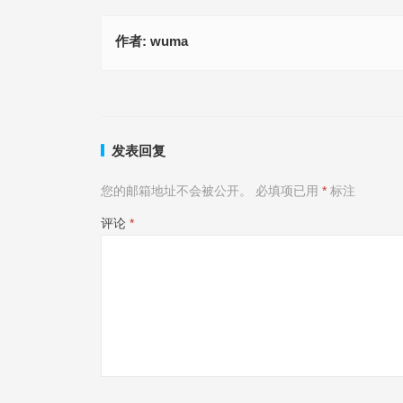
作者:
wuma
无能之辈是什么生肖|最新解析解释落实
摆龙门阵是什么生肖,词语
上一篇
发表回复
您的邮箱地址不会被公开。
必填项已用
*
标注
评论
*