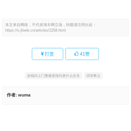
本文来自网络，不代表旭丰网立场，转载请注明出处：
https://o.jfweb.cn/articles/2258.html
打赏
41
赞
欲钱问上门赘婿是指代表什么生肖
词语释义
作者:
wuma
兴旺成贩一念中指是什么生肖,成语释义解释作答
喜出望外是什么生肖,精准解释落实
上一篇
下一篇