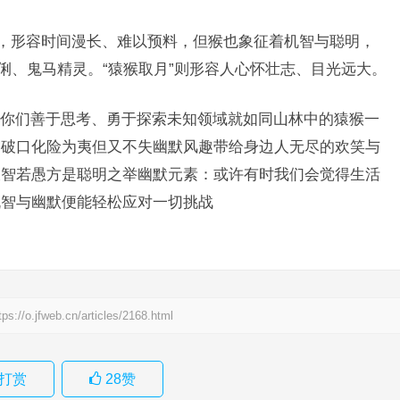
”，形容时间漫长、难以预料，但猴也象征着机智与聪明，
俐、鬼马精灵。“猿猴取月”则形容人心怀壮志、目光远大。
你们善于思考、勇于探索未知领域就如同山林中的猿猴一
突破口化险为夷但又不失幽默风趣带给身边人无尽的欢笑与
大智若愚方是聪明之举幽默元素：或许有时我们会觉得生活
机智与幽默便能轻松应对一切挑战
tps://o.jfweb.cn/articles/2168.html
打赏
28
赞