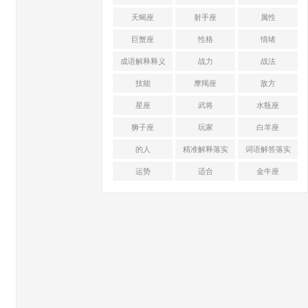
天蝎座
射手座
属性
巨蟹座
性格
情绪
成语解释释义
战力
战法
技能
摩羯座
敌方
星座
武将
水瓶座
狮子座
玩家
白羊座
的人
精准解释落实
词语解答落实
运势
适合
金牛座