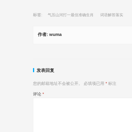
标签:
气压山河打一最佳准确生肖
词语解答落实
作者:
wuma
悬崖勒马是什么生肖,精准解释落实
气压山河是指什么生肖、成语
上一篇
发表回复
您的邮箱地址不会被公开。
必填项已用
*
标注
评论
*