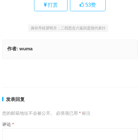
打赏
53
赞
身祈丹桂望明月，二四思念六返回是指代表什
作者:
wuma
宫里太监是奴才，四到七数点玄机代表指是生肖,成语刨解赏析
今期猪牛龙出特，三三出道五分明是指代表什么生肖,词语解答落实
上一篇
下一篇
发表回复
您的邮箱地址不会被公开。
必填项已用
*
标注
评论
*