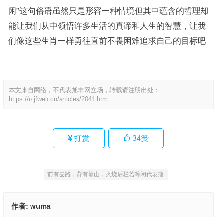
闲”这句俗语虽然只是形容一种情境但其中蕴含的哲理却
能让我们从中领悟许多生活的真谛和人生的智慧，让我
们像这些生肖一样勇往直前不畏困难追求自己的目标吧
本文来自网络，不代表旭丰网立场，转载请注明出处：
https://o.jfweb.cn/articles/2041.html
打赏
34
赞
前有去路，背有靠山，火烧后栏若等闲代表指
作者:
wuma