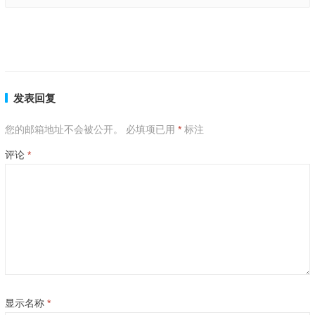
风头火势，依然怠慢，随时甩身岂会烦代表指是什么生肖,词语释义解释
落实
顺二连五一一现，八九不分合吉三指什么生肖,词语解答落实
上一篇
下一篇
发表回复
您的邮箱地址不会被公开。
必填项已用
*
标注
评论
*
显示名称
*