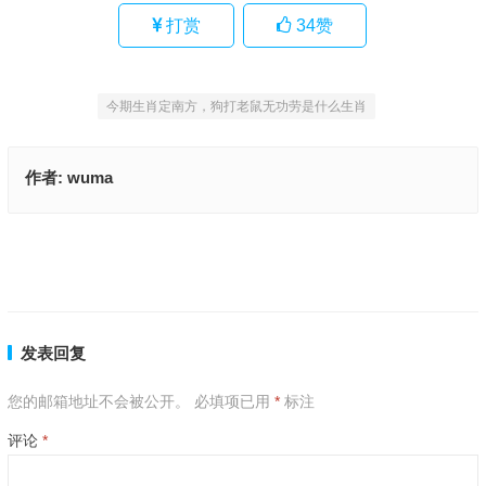
打赏
34
赞
今期生肖定南方，狗打老鼠无功劳是什么生肖
作者:
wuma
今期生肖定南方，狗打老鼠无功劳是什么生肖,精准解释落实
目无全牛是什么生肖、成语解释释义
上一篇
下一篇
发表回复
您的邮箱地址不会被公开。
必填项已用
*
标注
评论
*