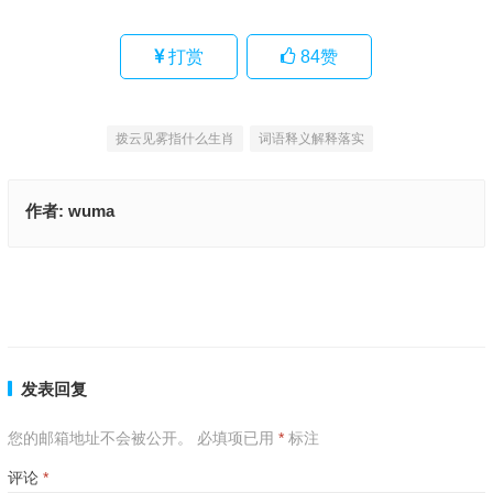
打赏
84
赞
拨云见雾指什么生肖
词语释义解释落实
作者:
wuma
拨云见雾是什么生肖,资料解释落实
瑞气祥云是指什么生肖、成语解释释义
上一篇
下一篇
发表回复
您的邮箱地址不会被公开。
必填项已用
*
标注
评论
*