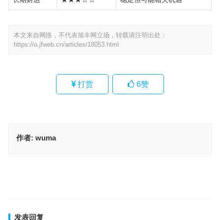
本文来自网络，不代表旭丰网立场，转载请注明出处：
https://o.jfweb.cn/articles/18053.html
打赏
6
赞
作者:
wuma
傍门依户打一最佳准确生肖，释义解释词语落实
独裁专断指什么生肖，成语落实解答分析
上一篇
下一篇
发表回复