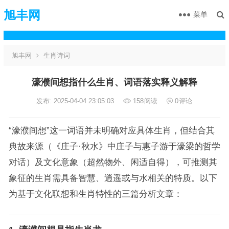
旭丰网
菜单
旭丰网
生肖诗词
濠濮间想指什么生肖、词语落实释义解释
发布: 2025-04-04 23:05:03
158
阅读
0
评论
“濠濮间想”这一词语并未明确对应具体生肖，但结合其
典故来源（《庄子·秋水》中庄子与惠子游于濠梁的哲学
对话）及文化意象（超然物外、闲适自得），可推测其
象征的生肖需具备智慧、逍遥或与水相关的特质。以下
为基于文化联想和生肖特性的三篇分析文章：