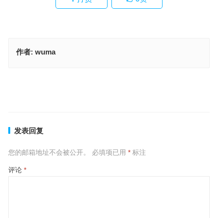
作者:
wuma
濠濮间想猜打一最佳正确生肖，精选落实解释
泰山压顶指是什么生肖，精选落实解释
上一篇
下一篇
发表回复
您的邮箱地址不会被公开。
必填项已用
*
标注
评论
*