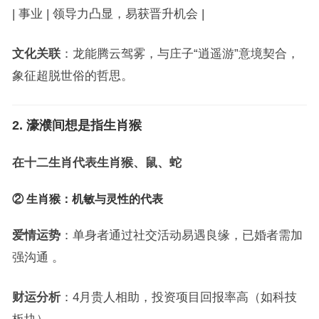
| 事业 | 领导力凸显，易获晋升机会 |
文化关联
：龙能腾云驾雾，与庄子“逍遥游”意境契合，
象征超脱世俗的哲思。
2. 濠濮间想是指生肖猴
在十二生肖代表生肖猴、鼠、蛇
② 生肖猴：机敏与灵性的代表
爱情运势
：单身者通过社交活动易遇良缘，已婚者需加
强沟通 。
财运分析
：4月贵人相助，投资项目回报率高（如科技