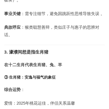
板块）。
事业关键
：需专注细节，避免因跳跃性思维导致失误 。
典故呼应
：猴类聪慧善辩，类似庄子与惠子的思辨对
话。
3. 濠濮间想是指生肖猪
在十二生肖代表生肖猪、兔、羊
③ 生肖猪：安逸与福气的象征
综合运势
：
爱情：2025年桃花运佳，伴侣关系温馨