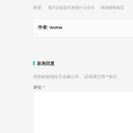
标签:
毫不迟疑是代表指什么生肖
精准解释落实
作者:
wuma
秋高气爽是指什么生肖,词语解答落实
毫不迟疑是什么生肖,词语释义
上一篇
发表回复
您的邮箱地址不会被公开。
必填项已用
*
标注
评论
*