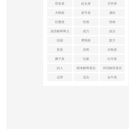
双鱼座
处女座
天秤座
天蝎座
射手座
属性
巨蟹座
性格
情绪
成语解释释义
战力
战法
技能
摩羯座
敌方
星座
武将
水瓶座
狮子座
玩家
白羊座
的人
精准解释落实
词语解答落实
运势
适合
金牛座