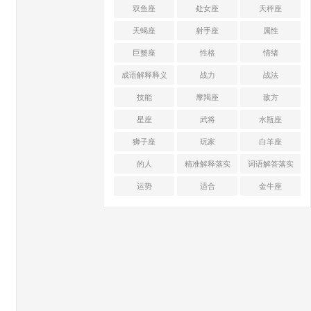
双鱼座
处女座
天秤座
天蝎座
射手座
属性
巨蟹座
性格
情绪
成语解释释义
战力
战法
技能
摩羯座
敌方
星座
武将
水瓶座
狮子座
玩家
白羊座
的人
精准解释落实
词语解答落实
运势
适合
金牛座