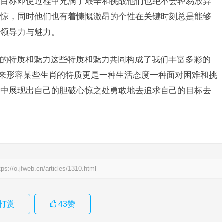
的目标即使过程中充满了艰辛和挑战他们也绝不会轻易放弃
心惊，同时他们也有着慷慨激昂的个性在关键时刻总是能够
的领导力与魅力。
的特质和魅力这些特质和魅力共同构成了我们丰富多彩的
用来形容某些生肖的特质更是一种生活态度一种面对困难和挑
活中展现出自己的胆破心惊之处勇敢地去追求自己的目标去
tps://o.jfweb.cn/articles/1310.html
打赏
43
赞