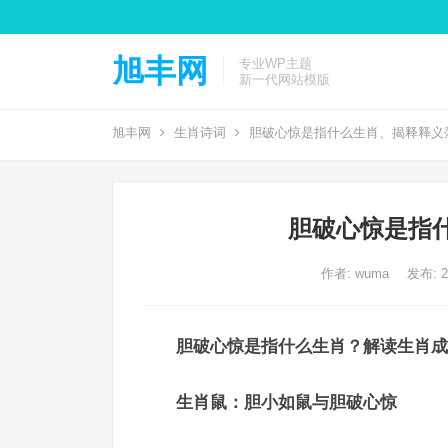
旭丰网
专业WP主题
新一代网站模版
旭丰网
生肖诗词
胆破心惊是指什么生肖、揭释释义
胆破心惊是指
作者:
wuma
发布: 20
胆破心惊是指什么生肖？解读生肖成
生肖鼠：胆小如鼠与胆破心惊