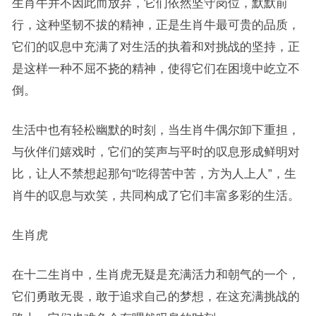
生肖牛并不因此而放弃，它们依然坚守岗位，默默前
行，这种坚韧不拔的精神，正是生肖牛最可贵的品质，
它们的叹息中充满了对生活的执着和对挑战的坚持，正
是这样一种不屈不挠的精神，使得它们在困境中屹立不
倒。
生活中也有轻松幽默的时刻，当生肖牛偶尔卸下重担，
与伙伴们嬉戏时，它们的笑声与平时的叹息形成鲜明对
比，让人不禁想起那句“吃得苦中苦，方为人上人”，生
肖牛的叹息与欢笑，共同构成了它们丰富多彩的生活。
生肖虎
在十二生肖中，生肖虎无疑是充满活力和朝气的一个，
它们勇敢无畏，敢于追求自己的梦想，在这充满挑战的