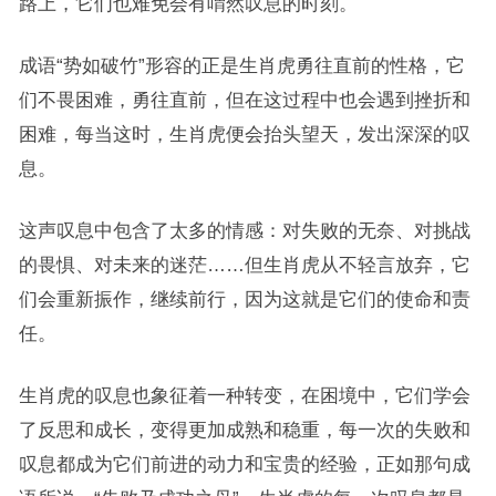
路上，它们也难免会有喟然叹息的时刻。
成语“势如破竹”形容的正是生肖虎勇往直前的性格，它
们不畏困难，勇往直前，但在这过程中也会遇到挫折和
困难，每当这时，生肖虎便会抬头望天，发出深深的叹
息。
这声叹息中包含了太多的情感：对失败的无奈、对挑战
的畏惧、对未来的迷茫……但生肖虎从不轻言放弃，它
们会重新振作，继续前行，因为这就是它们的使命和责
任。
生肖虎的叹息也象征着一种转变，在困境中，它们学会
了反思和成长，变得更加成熟和稳重，每一次的失败和
叹息都成为它们前进的动力和宝贵的经验，正如那句成