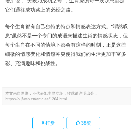
语所说，“失败乃成功之母”，生肖虎的每一次叹息都是
它们通往成功路上的必经之路。
每个生肖都有自己独特的特点和情感表达方式。“喟然叹
息”虽然不是一个专门的成语来描述生肖的情感状态，但
每个生肖在不同的情境下都会有这样的时刻，正是这些
细微的情感变化和情感冲突使得我们的生活更加丰富多
彩、充满趣味和挑战性。
本文来自网络，不代表旭丰网立场，转载请注明出处：
https://o.jfweb.cn/articles/1264.html
打赏
38
赞