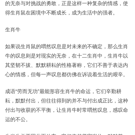
的无奈与对挑战的勇敢，正是这样一种复杂的情感，使
得生肖鼠在困境中不断成长，成为生活中的强者。
生肖牛
如果说生肖鼠的喟然叹息是对未来的不确定，那么生肖
牛的叹息则是对现实的无奈，在十二生肖中，生肖牛以
其坚韧不拔、默默耕耘的性格著称，它们不善于表达内
心的情感，但每一声叹息都仿佛在诉说着生活的艰辛。
成语“劳而无功”最能形容生肖牛的命运，它们辛勤耕
耘，默默付出，但往往得到的并不与付出成正比，这种
付出与收获的不平衡，让生肖牛时常喟然叹息，感叹命
运的不公。