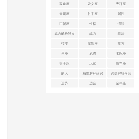
双鱼座
处女座
天秤座
天蝎座
射手座
属性
巨蟹座
性格
情绪
成语解释释义
战力
战法
技能
摩羯座
敌方
星座
武将
水瓶座
狮子座
玩家
白羊座
的人
精准解释落实
词语解答落实
运势
适合
金牛座