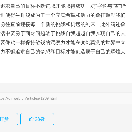
追求自己的目标不断进取才能取得成功，鸡”字也与“吉”谐
这也使得生肖鸡成为了一个充满希望和活力的象征鼓励我们
态勇往直前迎接每一个新的挑战和机遇的到来，此外鸡还象
生活中要勇于面对问题敢于挑战自我超越自我实现自己的人
需要像鸡一样保持敏锐的洞察力才能在变幻莫测的世界中立
努力不懈追求自己的梦想和目标才能创造属于自己的辉煌人
tps://o.jfweb.cn/articles/1239.html
打赏
28
赞