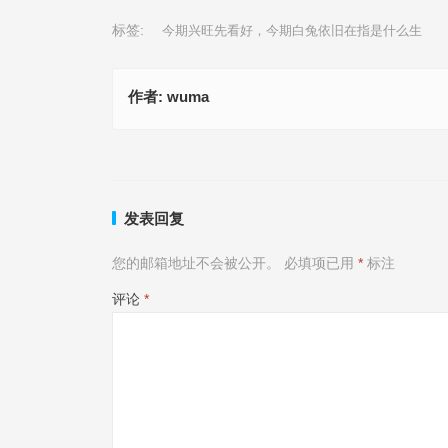
标签:
今期兴旺先看好，今期白兔依旧在指是什么生
作者:
wuma
金土送出中特马，一八作伴有玄机指什么生肖、揭释释义
语
本期骑马观四方，隔二取数二六前指是什么生肖,成语
上一篇
发表回复
您的邮箱地址不会被公开。
必填项已用
*
标注
评论
*