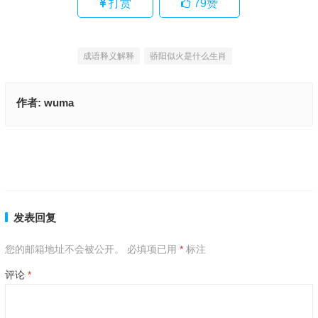
打赏
79
赞
成语释义解释
骄阳似火是什么生肖
作者:
wuma
脚踏实地打一最佳准确生肖答案、成语解释释义
脚踏实地是什么生肖、揭释释义落实成语
上一篇
下一篇
发表回复
您的邮箱地址不会被公开。
必填项已用
*
标注
评论
*