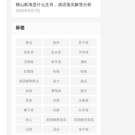
梯山航海是什么生肖，成语落实解答分析
2026年8月7日
标签
事业
副本
双子座
双鱼座
处女座
天秤座
天蝎座
射手座
属性
巨蟹座
性格
情绪
成语解释释义
战力
战法
技能
摩羯座
敌方
星座
武将
水瓶座
狮子座
玩家
白羊座
的人
精准解释落实
词语解答落实
运势
适合
金牛座