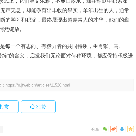
种形式上，它们温文尔雅，不显山露水，却在静默中积累深
虽无声无息，却能孕育出丰收的果实，羊年出生的人，通常
不断的学习和积淀，最终展现出超越常人的才华，他们的勤
中悄然绽放。
是每一个有志向、有毅力者的共同特质，生肖猴、马、
苦练"的含义，启发我们无论面对何种环境，都应保持积极进
。
处：
https://o.jfweb.cn/articles/11526.html
打赏
31
赞
释