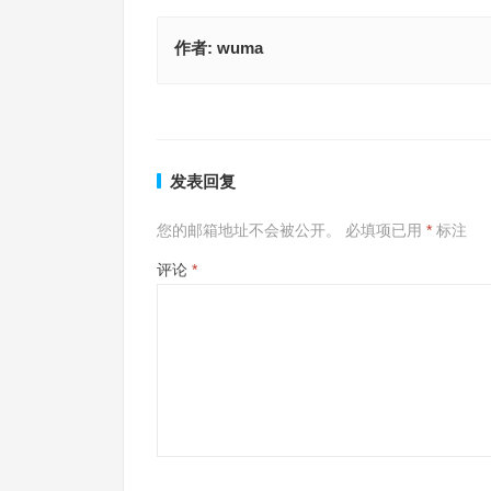
作者:
wuma
勤学苦练是代表指什么生肖，精选落实解释
身不由己是什么生肖，最佳释义
上一篇
发表回复
您的邮箱地址不会被公开。
必填项已用
*
标注
评论
*