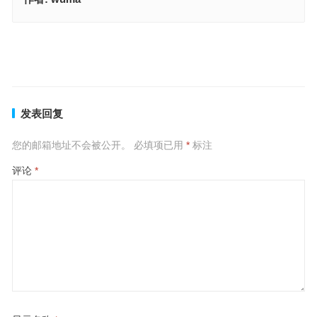
假公营私猜打一最佳正确生肖，精选落实解释
如获石田打一最佳准确生肖，最佳解释释义答案
上一篇
下一篇
发表回复
您的邮箱地址不会被公开。
必填项已用
*
标注
评论
*