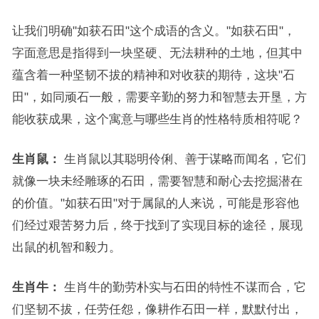
让我们明确"如获石田"这个成语的含义。"如获石田"，
字面意思是指得到一块坚硬、无法耕种的土地，但其中
蕴含着一种坚韧不拔的精神和对收获的期待，这块"石
田"，如同顽石一般，需要辛勤的努力和智慧去开垦，方
能收获成果，这个寓意与哪些生肖的性格特质相符呢？
生肖鼠：
生肖鼠以其聪明伶俐、善于谋略而闻名，它们
就像一块未经雕琢的石田，需要智慧和耐心去挖掘潜在
的价值。"如获石田"对于属鼠的人来说，可能是形容他
们经过艰苦努力后，终于找到了实现目标的途径，展现
出鼠的机智和毅力。
生肖牛：
生肖牛的勤劳朴实与石田的特性不谋而合，它
们坚韧不拔，任劳任怨，像耕作石田一样，默默付出，